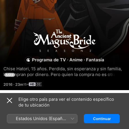
The
Ancient
Programa de TV
·
Anime
·
Fantasía
Magus'
Chise Hatori, 15 años. Perdida, sin esperanza y sin familia, 
Bride
la compran por dinero. Pero quien la compra no es otra 
MÁS
persona, sino un hechicero no humano llamado Elias. 
2016
·
23m
Aunque al inicio duda, la joven comenzará una nueva vida 
como su aprendiz y futura esposa. Se muda y comienza a 
vivir una nueva vida pacífica, tranquila pero firme, hasta que 
Elige otro país para ver el contenido específico
Temporada 1
un día encuentra un libro ilustrado japonés entre los...
de tu ubicación
Estados Unidos (Español
Continuar
México)
EPISODIO 1
EPISODIO 2