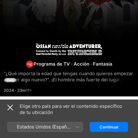
The
Ossan
Programa de TV
·
Acción
·
Fantasía
"¿Qué importa la edad que tengas cuando quieres empezar 
Newbie
a hacer algo nuevo?". ¡El hombre más fuerte del lugar, 
MÁS
quien es un señor de mediana edad, quiere ser aventurero! 
2024
·
23m
Adventurer,
Todo el mundo piensa que los sueños deben perseguirse 
cuando eres joven, pero aquí hay un hombre incapaz de 
rendirse. En un mundo en el que la mayoría de personas 
Trained
Elige otro país para ver el contenido específico
Temporada 1
que deciden ser aventureros comienzan siendo 
de tu ubicación
adolescentes, un...
to
Estados Unidos (Español
Continuar
México)
EPISODIO 1
EPISODIO 2