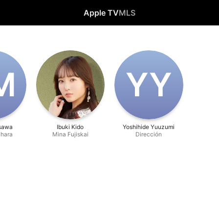
Apple TV
MLS
M
Y‌Y
sawa
Ibuki Kido
Yoshihide Yuuzumi
hara
Mina Fujiskai
Dirección