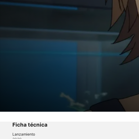
pet ~mascota~
TRABAJOS
Ficha técnica
Lanzamiento
Anime
·
Animación