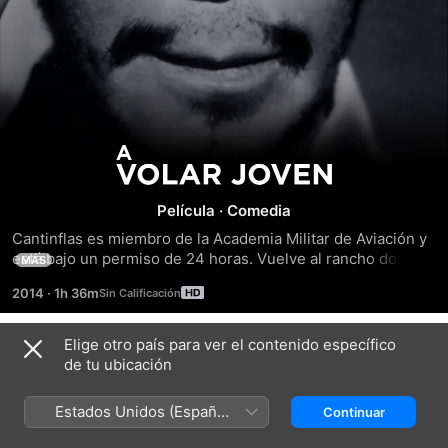
A
Volar
Película
·
Comedia
Cantinflas es miembro de la Academia Militar de Aviación y 
Joven
está bajo un permiso de 24 horas. Vuelve al rancho donde 
MÁS
dejó a su novia y a sus ex jefes. Una vez allí, sus jefes 
2014
·
1h 36m
intentan casarlo con su hija a la que encuentra poco 
atractiva. Para no tener que casarse con la chica, Cantinflas 
intenta todos los trucos en el libro para meterse en 
Elige otro país para ver el contenido específico
Tráilers
problemas.
de tu ubicación
Estados Unidos (Español
Continuar
México)