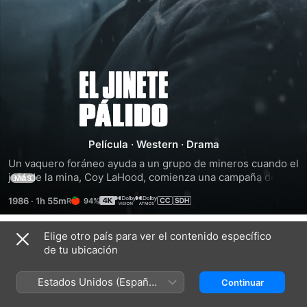
El
jinete
pálido
Película
·
Western
·
Drama
Un vaquero foráneo ayuda a un grupo de mineros cuando el 
jefe de la mina, Coy LaHood, comienza una campaña de 
MÁS
terror para sacar a los grupos independientes de la zona. El 
1986
·
1h 55m
94%
foráneo es perseguido, por actuar como vengador, por 
hombres contratados por LaHood.
Elige otro país para ver el contenido específico
Tráilers
de tu ubicación
Estados Unidos (Español
Continuar
México)