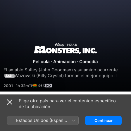
Monsters,
Inc.
Película
·
Animación
·
Comedia
El amable Sulley (John Goodman) y su amigo ocurrente 
Mike Wazowski (Billy Crystal) forman el mejor equipo de 
MÁS
sustos en MONSTERS, INC., la fábrica procesadora de 
2001
·
1h 32m
96%
gritos en Monstrópolis. Cuando una niña llamada Boo 
deambula en su mundo, son los monstruos los que se 
asustan. Depende de Sulley y Mike esconderla y regresarla 
Elige otro país para ver el contenido específico
Títulos relacionados
a su hogar.
de tu ubicación
Monsters
Toy
Toy
University
Story
Story
Estados Unidos (Español
Continuar
2
México)