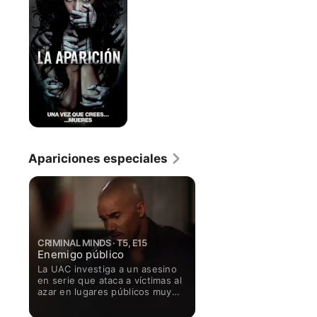
Apariciones especiales
CRIMINAL MINDS · T5, E15
Enemigo público
La UAC investiga a un asesino
en serie que ataca a víctimas al
azar en lugares públicos muy
visibles para crear una
sensación de miedo en la