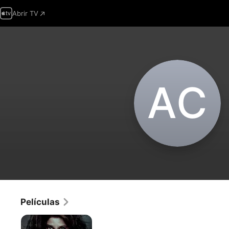
Abrir TV
A‌C
Películas
La
aparición