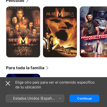
Películas
La
La
Francotirador:
momia
momia
La
regresa
batalla
final
Para toda la familia
Agente
Cody
Elige otro país para ver el contenido específico
Banks
de tu ubicación
-
super
espia
Estados Unidos (Español
Continuar
México)