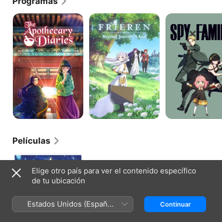
Programas
Los
Frieren:
SPY
diarios
Tras
x
de
finalizar
FAMILY
la
el
boticaria
viaje
Películas
SPY
x
Elige otro país para ver el contenido específico
FAMILY:
de tu ubicación
Código
Blanco
Estados Unidos (Español
Continuar
México)