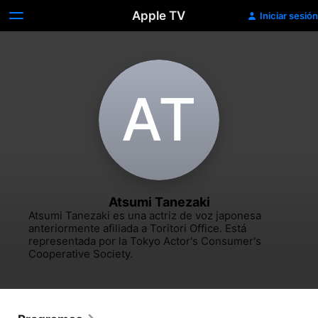
Apple TV
Iniciar sesión
A‌T
Atsumi Tanezaki
Atsumi Tanezaki es una actriz de voz japonesa 
anteriormente afiliada a Toritori Office. Está 
representada por la Tokyo Actor's Consumer's 
Cooperative Society.