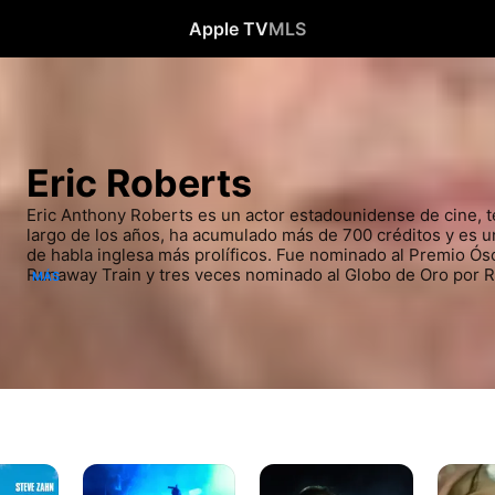
Apple TV
MLS
Eric Roberts
Eric Anthony Roberts es un actor estadounidense de cine, tel
largo de los años, ha acumulado más de 700 créditos y es un
de habla inglesa más prolíficos. Fue nominado al Premio Ósc
Runaway Train y tres veces nominado al Globo de Oro por Ru
MÁS
King of the Gypsies. Además, recibió elogios en el Festival
su papel en A Guide to Recognizing Your Saints', e It's My Pa
Clika
Alta
La
temperatura
confesi