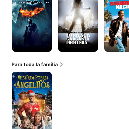
caballero
Profunda
de
la
noche
Para toda la familia
Pups
Alone