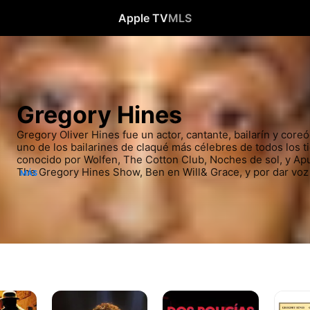
Apple TV
MLS
Gregory Hines
Gregory Oliver Hines fue un actor, cantante, bailarín y core
uno de los bailarines de claqué más célebres de todos los t
conocido por Wolfen, The Cotton Club, Noches de sol, y Apunt
The Gregory Hines Show, Ben en Will& Grace, y por dar voz a
MÁS
de televisión infantil animado Nick Jr. de Pequeño Bill.
Bruce
Dos
Deal
Hornsby
policías
of