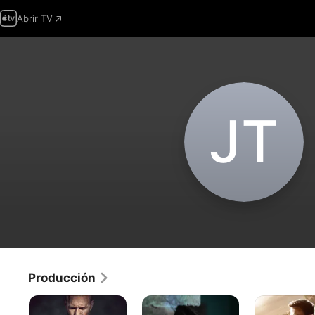
Abrir TV
J‌T
Producción
Justicia
Nadie
Hipnosis:
implacable
podrá
Arma