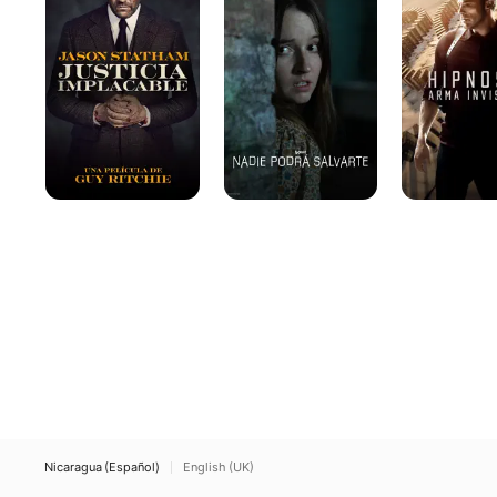
salvarte
invisible
Nicaragua (Español)
English (UK)