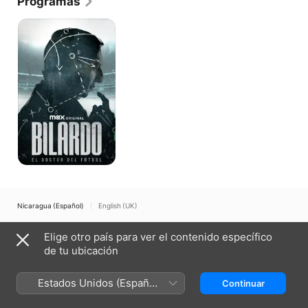
Programas
Bilardo,
el
Doctor
del
Fútbol
Nicaragua (Español)
English (UK)
Copyright © 2026
Apple Inc.
Todos los derechos reservados.
Elige otro país para ver el contenido específico
Términos del servicio de internet
Apple TV y la privacidad
de tu ubicación
Política de cookies
Soporte técnico
Estados Unidos (Español
Continuar
México)