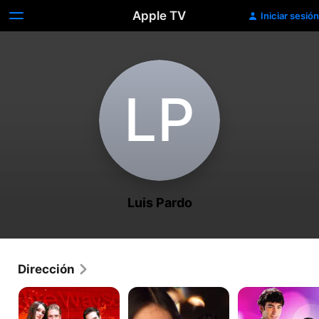
Apple TV
Iniciar sesión
L‌P
Luis Pardo
Dirección
Rebelde
Clase
Lola
406
Érase
Una