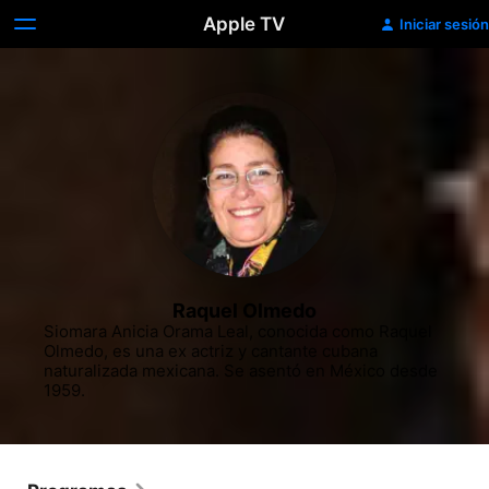
Apple TV
Iniciar sesión
Raquel Olmedo
Siomara Anicia Orama Leal, conocida como Raquel 
Olmedo, es una ex actriz y cantante cubana 
naturalizada mexicana. Se asentó en México desde 
1959.​