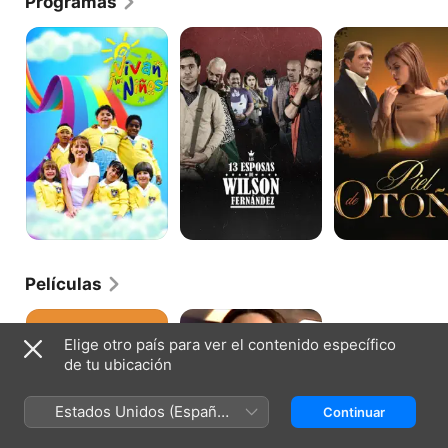
Programas
¡Vivan
Las
Piel
Los
13
de
Niños!
esposas
Otoño
de
Wilson
Fernández
Películas
Conserje
Cuando
en
tejen
Elige otro país para ver el contenido específico
Condominio
las
de tu ubicación
arañas
Estados Unidos (Español
Continuar
México)