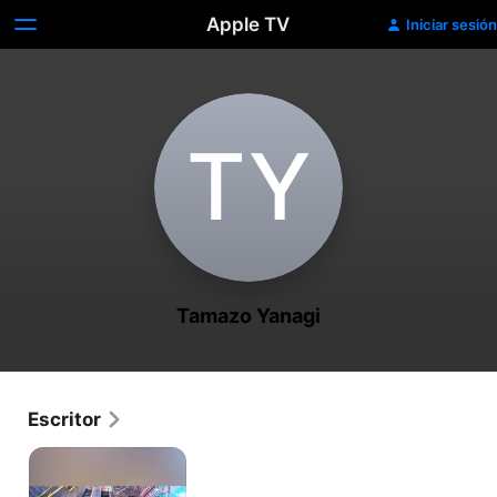
Apple TV
Iniciar sesión
T‌Y
Tamazo Yanagi
Escritor
Momentary
Lily