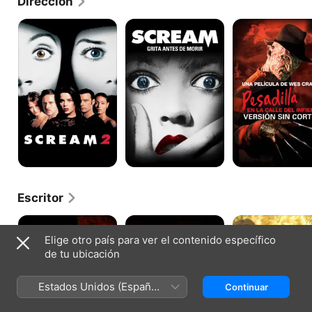
Dirección
Scream
Scream:
Pesadilla
2:
Grita
en
Grita
Antes
la
y
de
Calle
vuelve
Morir
del
a
Infierno
gritar
Escritor
Pesadilla
Pesadilla
La
en
en
última
Elige otro país para ver el contenido específico
la
la
casa
de tu ubicación
calle
Calle
a
del
Elm
la
infierno
2
izquierda
Estados Unidos (Español
Continuar
5
México)