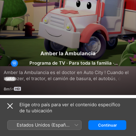
Amber la Ambulancia
Programa de TV
·
Para toda la familia
·
Animación
Amber la Ambulancia es el doctor en Auto City ! Cuando el 
bulldozer, el tractor, el camión de basura, el autobús, o un 
MÁS
camión de construcción como la excavadora, el camión 
8m
monstruo necesita ir al hospital, Amber los recibirá para 
curarlos.
Elige otro país para ver el contenido específico
Temporada 1
de tu ubicación
Estados Unidos (Español
Continuar
México)
EPISODIO 301
EPISODIO 302