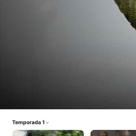
Amor
Temporada 1
Programa de TV
·
Reality
·
Romance
a
Descubre cómo cuatro habitantes de la ciudad renuncian 