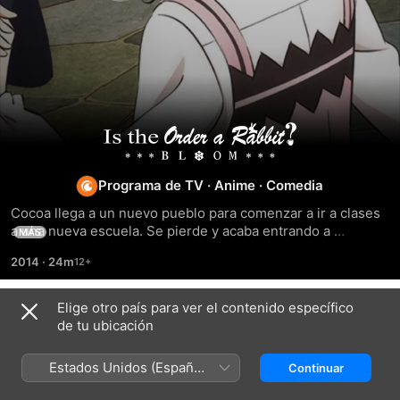
Gochūmon
wa
Programa de TV
·
Anime
·
Comedia
Cocoa llega a un nuevo pueblo para comenzar a ir a clases 
Usagi
a una nueva escuela. Se pierde y acaba entrando a 
MÁS
preguntar en una cafetería llamada "Rabbit House", que 
Desu
2014
·
24m
resulta ser su destino y donde vivirá. Una serie en la que 
unas chicas monas trabajan en una cafetería, hablan de 
café, de dulces, de sus cosas y se divierten.
ka?
Elige otro país para ver el contenido específico
Temporada 3
de tu ubicación
Estados Unidos (Español
Continuar
México)
EPISODIO 1
EPISODIO 2