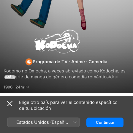
Kodomo
no
Omocha
Programa de TV
·
Anime
·
Comedia
Kodomo no Omocha, a veces abreviado como Kodocha, es 
una serie de manga de género comedia romántica/drama 
MÁS
escrita e ilustrada por Miho Obana. El manga se creó en 
1996
·
24m
agosto de 1994 y se terminó de publicar en noviembre de 
1998, mientras que el anime salió el 5 de abril de 1996 y 
terminó de emitirse el 27 de marzo de 1998.
Elige otro país para ver el contenido específico
Temporada 1
de tu ubicación
Estados Unidos (Español
Continuar
México)
EPISODIO 1
EPISODIO 2