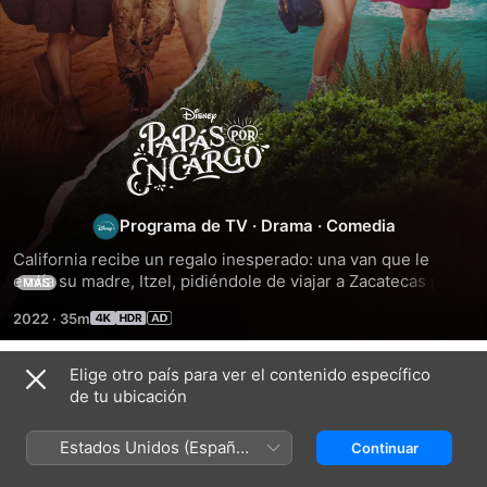
Papás
por
encargo
Programa de TV
·
Drama
·
Comedia
California recibe un regalo inesperado: una van que le 
envía su madre, Itzel, pidiéndole de viajar a Zacatecas para 
MÁS
reencontrarse con ella tras 9 años de ausencia. California 
2022
·
35m
convence a sus tres desconfiados papás. Siente que ese 
viaje los conducirá a la felicidad. Así California, Miguel, 
Diego y Morgan emprenderán el camino hacia una odisea 
Elige otro país para ver el contenido específico
Temporada 1
que cambiará sus vidas por completo. Lo que no imaginan 
de tu ubicación
es que son seguidos por dos graciosos matones que 
también están detrás de la misteriosa mujer.
Estados Unidos (Español
Continuar
México)
EPISODIO 1
EPISODIO 2