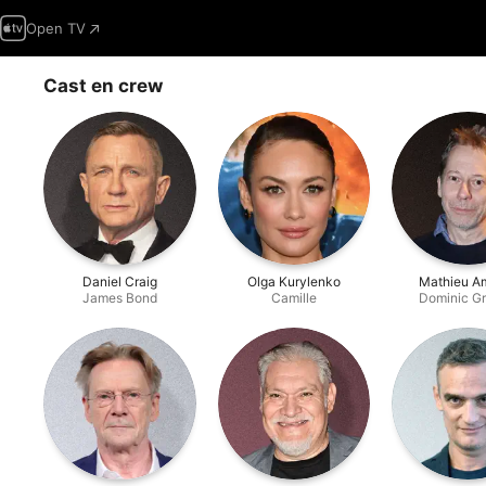
Open TV
Cast en crew
Daniel Craig
Olga Kurylenko
Mathieu Am
James Bond
Camille
Dominic G