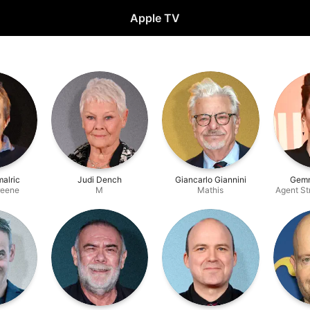
Apple TV
alric
Judi Dench
Giancarlo Giannini
Gemm
reene
M
Mathis
Agent St