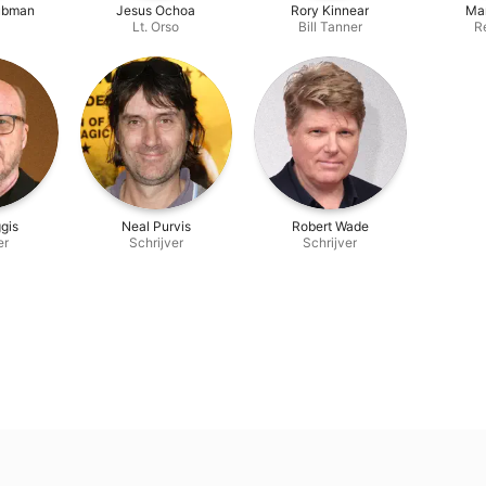
ubman
Jesus Ochoa
Rory Kinnear
Mar
Lt. Orso
Bill Tanner
R
gis
Neal Purvis
Robert Wade
er
Schrijver
Schrijver