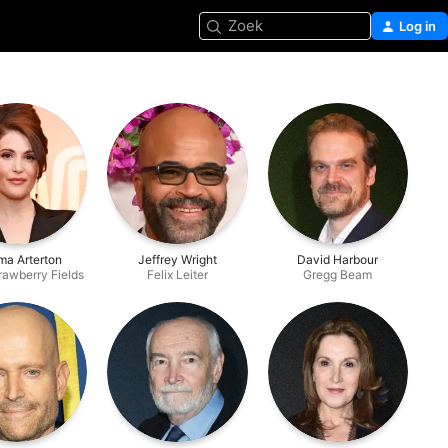
Zoek
Log in
a Arterton
Jeffrey Wright
David Harbour
rawberry Fields
Felix Leiter
Gregg Beam