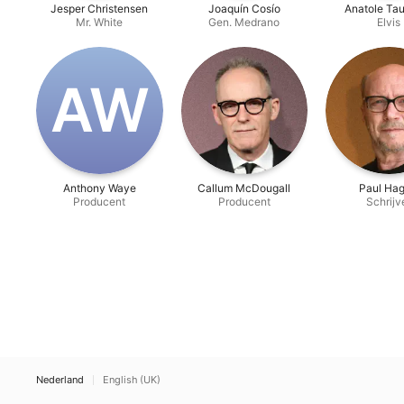
Jesper Christensen
Joaquín Cosío
Anatole Ta
Mr. White
Gen. Medrano
Elvis
A‌W
Anthony Waye
Callum McDougall
Paul Hag
Producent
Producent
Schrijv
Nederland
English (UK)