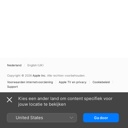
Nederland
English (UK)
Copyright © 2026
Apple Inc.
Alle rechten voorbehouden.
Voorwaarden internetvoorziening
Apple TV en privacy
Cookiebeleid
Support
Kies een ander land om content specifiek voor
jouw locatie te bekijken
United States
Ga door