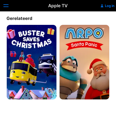
Apple TV
Log in
Gerelateerd
Buster
Arpo:
Saves
Christmas
Christmas
Special