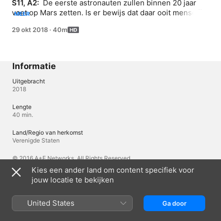
S11, A2: 
 De eerste astronauten zullen binnen 20 jaar 
voet op Mars zetten. Is er bewijs dat daar ooit menselijk 
MEER
leven is geweest?
29 okt 2018
·
40m
Informatie
Uitgebracht
2018
Lengte
40 min.
Land/Regio van herkomst
Verenigde Staten
© 2016 A+E Networks. All Rights Reserved.
Kies een ander land om content specifiek voor
jouw locatie te bekijken
Talen
Oorspronkelijke audio
United States
Ga door
Engels, Engels (Verenigd Koninkrijk)