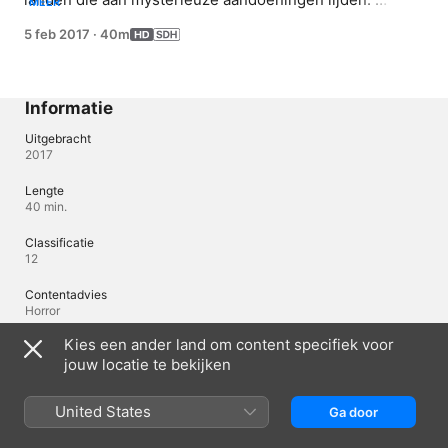
MEER
Sommigen ondergaan complexe operaties waarbij de 
5 feb 2017
·
40m
overlevingskans minimaal is.
Informatie
Uitgebracht
2017
Lengte
40 min.
Classificatie
12
Contentadvies
Horror
Kies een ander land om content specifiek voor
Land/Regio van herkomst
Verenigde Staten
jouw locatie te bekijken
© 2017 Discovery Communications Inc.
United States
Ga door