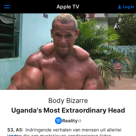
Apple TV
Log in
Body Bizarre
Uganda's Most Extraordinary Head
Reality
S3, A5: 
 Indringende verhalen van mensen uit allerlei 
landen die aan mysterieuze aandoeningen lijden. 