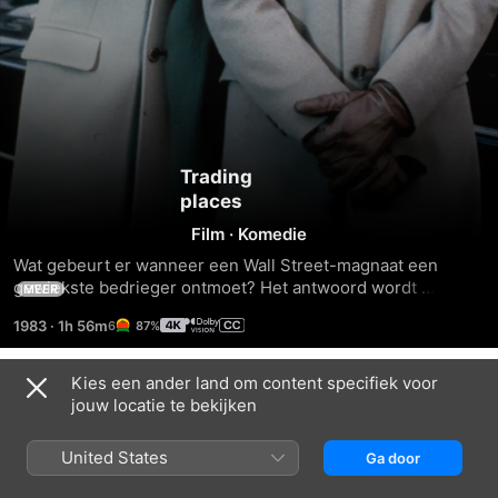
Trading
places
Film
·
Komedie
Wat gebeurt er wanneer een Wall Street-magnaat een 
gewiekste bedrieger ontmoet? Het antwoord wordt 
MEER
geboden door deze klassieke lachfilm waarmee twee 
1983
·
1h 56m
87%
supersterren uit Hollywood – Eddie Murphy en Jamie Lee 
Curtis – hun carrières zijn begonnen. De beroemde 
regisseur John Landis vertelt het verhaal over een mislukte 
Kies een ander land om content specifiek voor
Trailers
zwendelaar die zijn bestaan verwisselt met dat van een 
jouw locatie te bekijken
rijkebelegger (Dan Aykroyd). Een idiote weddenschap 
tussen twee welgestelde en machtige heren is de oorzaak 
United States
Ga door
van dit avontuur… en elke minuut wordt de film komischer!