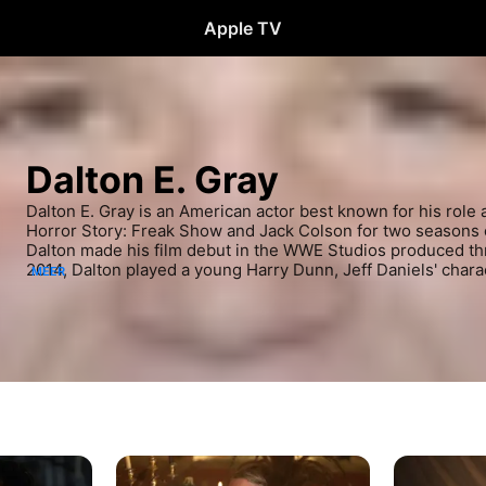
Apple TV
Dalton E. Gray
Dalton E. Gray is an American actor best known for his role 
Horror Story: Freak Show and Jack Colson for two seasons 
Dalton made his film debut in the WWE Studios produced thril
2014, Dalton played a young Harry Dunn, Jeff Daniels' char
MEER
To. He also appeared in Revolution.