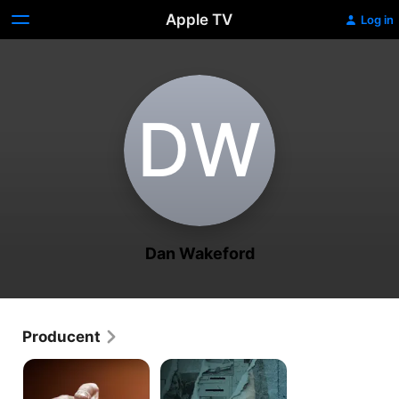
Apple TV
Log in
D‌W
Dan Wakeford
Producent
People
People
Magazine
Magazine
Investigates:
Investigates