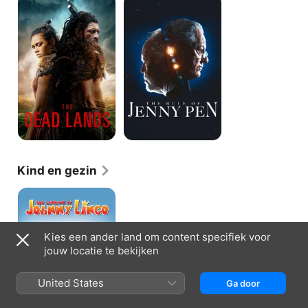
Dead
Rule
Lands
of
Jenny
Pen
Kind en gezin
The
Legend
Of
Johnny
Kies een ander land om content specifiek voor
Lingo
jouw locatie te bekijken
United States
Ga door