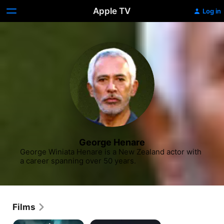
Apple TV
Log in
George Henare
George Winiata Henare is a New Zealand actor with 
a career spanning over 50 years.
Films
The
The