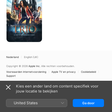
op
een
legendarische
schat
Nederland
English (UK)
Copyright © 2026
Apple Inc.
Alle rechten voorbehouden.
Voorwaarden internetvoorziening
Apple TV en privacy
Cookiebeleid
Support
Kies een ander land om content specifiek voor
jouw locatie te bekijken
United States
Ga door