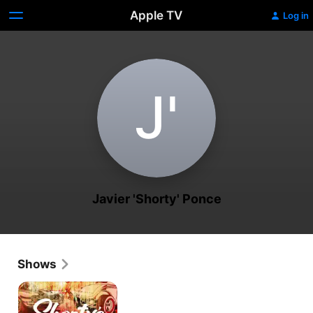
Apple TV
Log in
J‌'
Javier 'Shorty' Ponce
Shows
Shorty's
Dream
Shop