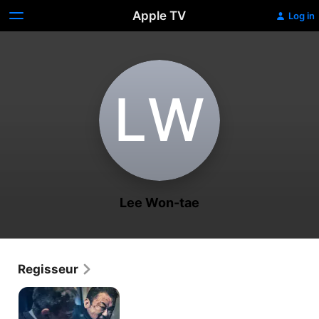
Apple TV
Log in
L‌W
Lee Won-tae
Regisseur
The
Gangster,
the