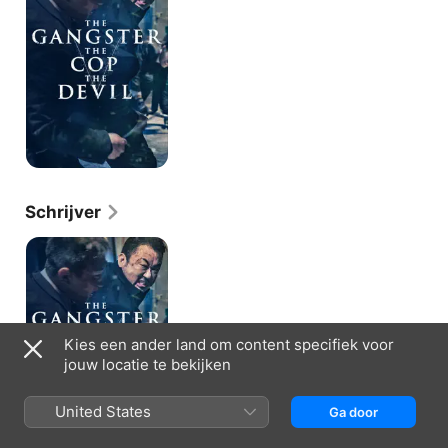
Cop,
the
Devil
Schrijver
The
Gangster,
the
Cop,
the
Devil
Kies een ander land om content specifiek voor
jouw locatie te bekijken
United States
Ga door