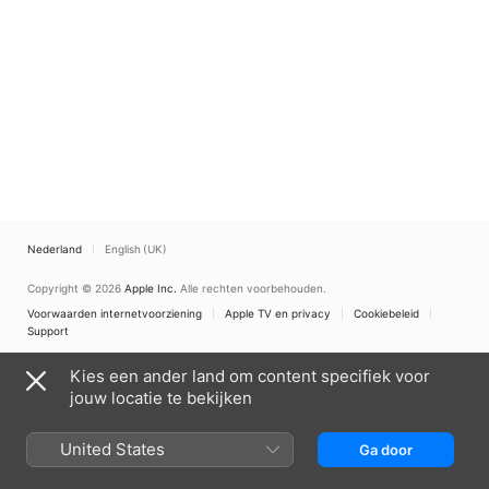
Nederland
English (UK)
Copyright © 2026
Apple Inc.
Alle rechten voorbehouden.
Voorwaarden internetvoorziening
Apple TV en privacy
Cookiebeleid
Support
Kies een ander land om content specifiek voor
jouw locatie te bekijken
United States
Ga door