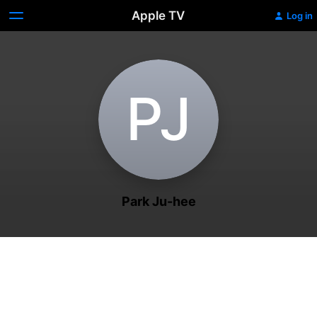
Apple TV
Log in
P‌J
Park Ju-hee