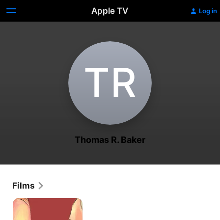
Apple TV
Log in
T‌R
Thomas R. Baker
Films
Kindling