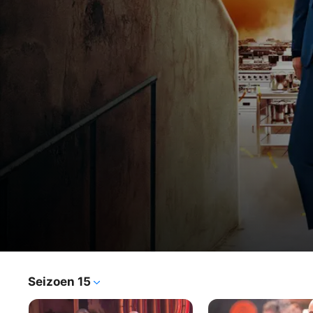
MasterChef
Seizoen 15
Tv-programma
·
Reality
USA
Thuiskoks uit het hele land serveren hun kenmerkende 