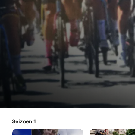
Second To None
Seizoen 1
Tv-programma
·
Documentaire
·
Sport
Een kijkje achter de schermen van de professionele 