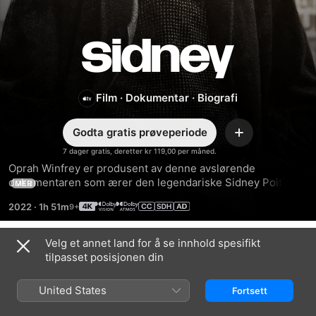
Sidney
Film
·
Dokumentar
·
Biografi
Godta gratis prøveperiode
Legg
til
7 dager gratis, deretter kr 119,00 per måned.
Oprah Winfrey er produsent av denne avslørende 
dokumentaren som ærer den legendariske Sidney Poitier – 
MER
ikonisk skuespiller, filmskaper og borgerrettighetsaktivist. 
2022
·
1h 51m
Med intervjuer med Denzel Washington, Spike Lee, Barbra 
Streisand og flere andre.
Velg et annet land for å se innhold spesifikt
Trailere
tilpasset posisjonen din
United States
Fortsett