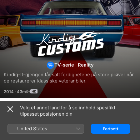
Kindig
Customs
TV‑serie
·
Reality
Kindig-It-gjengen får satt ferdighetene på store prøver når 
de restaurerer klassiske veteranbiler.
2014
·
43m
Velg et annet land for å se innhold spesifikt
Sesong 3
tilpasset posisjonen din
United States
Fortsett
EPISODE 1
EPISODE 2