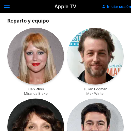
Apple TV
Iniciar sesión
Reparto y equipo
Elen Rhys
Julian Looman
Miranda Blake
Max Winter