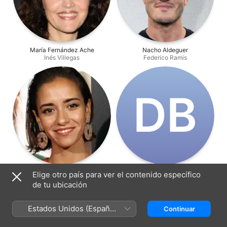
María Fernández Ache
Nacho Aldeguer
Inés Villegas
Federico Ramis
D‌B
Tábata Cerezo
Dominic Barlow
Elige otro país para ver el contenido específico
Carmen
Producción
de tu ubicación
Estados Unidos (Español
Continuar
México)