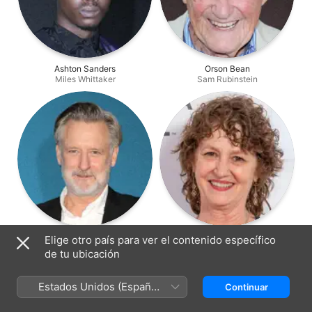
Ashton Sanders
Orson Bean
Miles Whittaker
Sam Rubinstein
Bill Pullman
Melissa Leo
Elige otro país para ver el contenido específico
Brian Plummer
Susan Plummer
de tu ubicación
Estados Unidos (Español
Continuar
México)