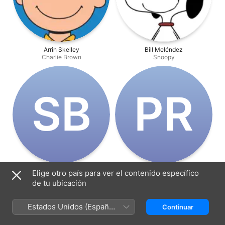
Arrin Skelley
Bill Meléndez
Charlie Brown
Snoopy
S‌B
P‌R
Scott Beach
Phil Roman
Elige otro país para ver el contenido específico
Announcer / Coach
Dirección
de tu ubicación
Estados Unidos (Español
Continuar
México)