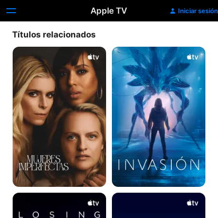
Apple TV
Iniciar sesión
Títulos relacionados
Mujeres
Invasión
imperfectas
Losing
Now
Alice
and
Then