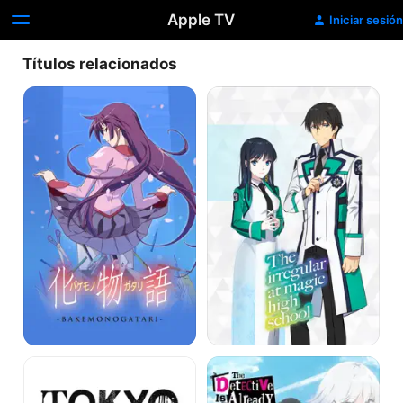
Apple TV
Iniciar sesión
Títulos relacionados
Monogatari
The
Irregular
at
Magic
High
School
Tokyo
The
Ghoul
Detective
Is