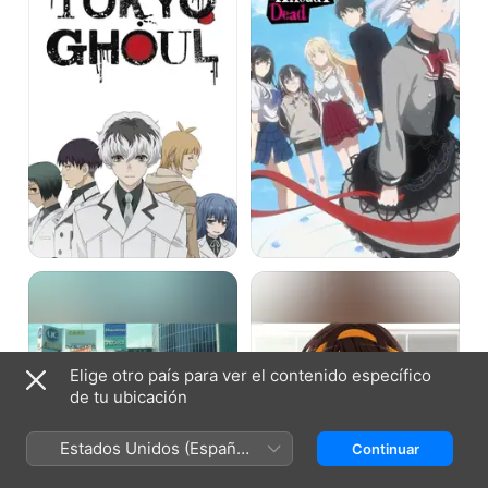
Already
Dead
CHAOS;CHILD
The
Melancholy
of
Haruhi
Suzumiya
Elige otro país para ver el contenido específico
de tu ubicación
Estados Unidos (Español
Continuar
México)