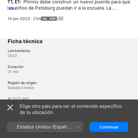
T1, E1: 
 Phinny debe construir un nuevo puente para que 
los niños de Petsburg puedan ir a la escuela. La 
MÁS
alcaldesa Gilmore le pide a Phinny que construya un 
14 jun 2023
·
21m
parque de patinaje, pero una roca indestructible se 
interpone en su camino.
Ficha técnica
Lanzamiento
2023
Duración
21 min
Región de origen
Estados Unidos
© 2023 ABC
Elige otro país para ver el contenido específico
de tu ubicación
Idiomas
Audio original
Estados Unidos (Español
Continuar
Inglés, Inglés (Reino Unido)
México)