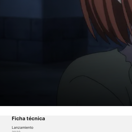
TSUKIMICHI -Moonlit Fantasy-
Cuarta noche: Demasiado tarde
Ficha técnica
Lanzamiento
Anime
·
Fantasía