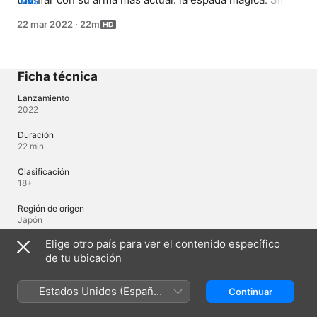
MÁS
embargo, no está dispuesta a usar un arma más apta 
22 mar 2022
·
22m
según sus talentos. Kanata debe averiguar por qué.
Ficha técnica
Lanzamiento
2022
Duración
22 min
Clasificación
18+
Región de origen
Japón
Elige otro país para ver el contenido específico
©2015 Yuu Moroboshi,Mikihiro Amami/PUBLISHED BY KADOKAWA
Fujimishobo/E601 Partners
de tu ubicación
Estados Unidos (Español
Continuar
Idiomas
México)