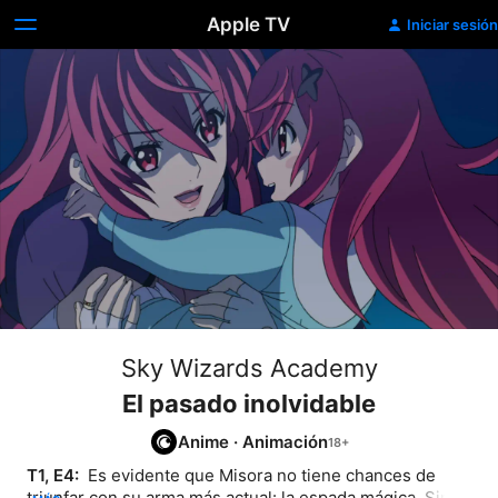
Apple TV
Iniciar sesión
Sky Wizards Academy
El pasado inolvidable
Anime
·
Animación
T1, E4: 
 Es evidente que Misora no tiene chances de 
triunfar con su arma más actual: la espada mágica. Sin 