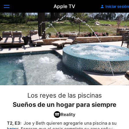
Apple TV
Iniciar sesión
Los reyes de las piscinas
Sueños de un hogar para siempre
Reality
T2, E3: 
 Joe y Beth quieren agregarle una piscina a su 
hogar. Esperan que el oasis complete su casa soñada y 