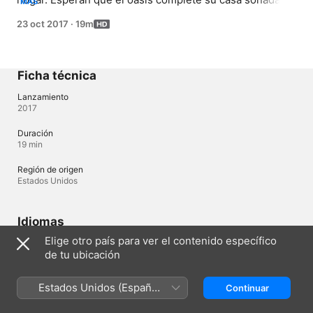
MÁS
los ayude a crear muchos recuerdos al aire libre.
23 oct 2017
·
19m
Ficha técnica
Lanzamiento
2017
Duración
19 min
Región de origen
Estados Unidos
Idiomas
Elige otro país para ver el contenido específico
Audio original
de tu ubicación
Inglés
Estados Unidos (Español
Continuar
Panamá
México)
English (UK)