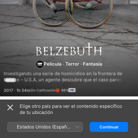
Belzebuth
Película
·
Terror
·
Fantasía
Investigando una serie de homicidios en la frontera de 
México – U.S.A, un agente descubre que el caso parece 
MÁS
estar ligado a la llegada de un antiguo demonio. Para 
2017
·
1h 54m
86%
detener esta crueldad, él tendrá que enfrentarse a sí mismo 
antes de confrontar a las fuerzas del bien y del mal.
Elige otro país para ver el contenido específico
Títulos relacionados
de tu ubicación
No
Los
Los
abras
enviados
Parecidos
Estados Unidos (Español
Continuar
la
México)
puerta